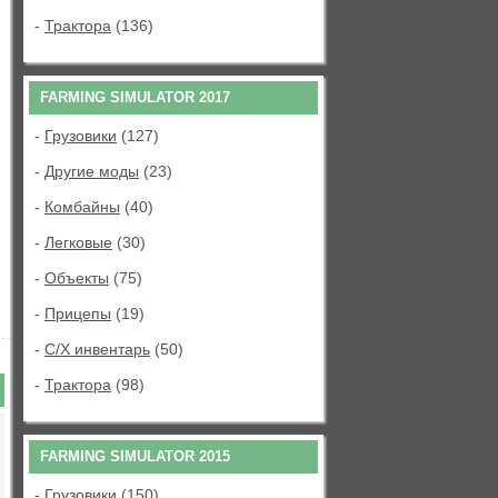
-
Трактора
(136)
FARMING SIMULATOR 2017
-
Грузовики
(127)
-
Другие моды
(23)
-
Комбайны
(40)
-
Легковые
(30)
-
Объекты
(75)
-
Прицепы
(19)
-
С/Х инвентарь
(50)
-
Трактора
(98)
FARMING SIMULATOR 2015
-
Грузовики
(150)