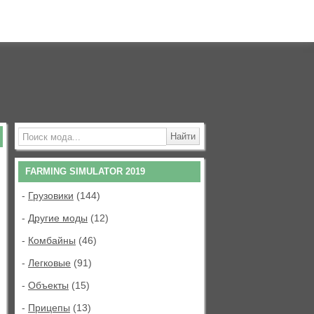
FARMING SIMULATOR 2019
-
Грузовики
(144)
-
Другие моды
(12)
-
Комбайны
(46)
-
Легковые
(91)
-
Объекты
(15)
-
Прицепы
(13)