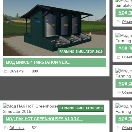
МОД П
Объе
МОД П
FARMING SIMULATOR 2019
Объе
МОД МИКСЕР TMRSTATION V1.0...
Объекты
800
МОД СВ
Объе
FARMING SIMULATOR 2019
МОД ПАК HOT GREENHOUSES V1.0.3.0...
МОД П
Объекты
521
Объе