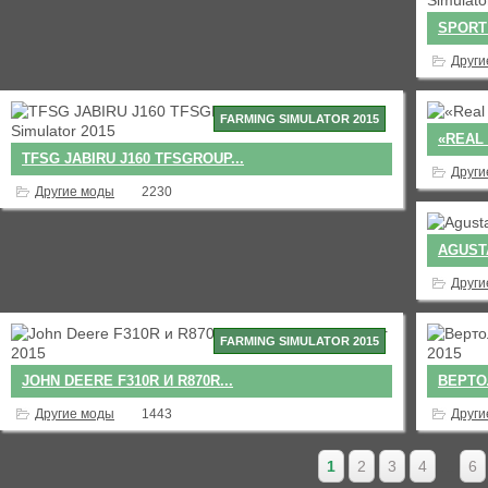
SPORT 
Други
FARMING SIMULATOR 2015
«REAL 
TFSG JABIRU J160 TFSGROUP...
Други
Другие моды
2230
AGUSTA
Други
FARMING SIMULATOR 2015
JOHN DEERE F310R И R870R...
ВЕРТОЛ
Другие моды
1443
Други
1
2
3
4
…
6