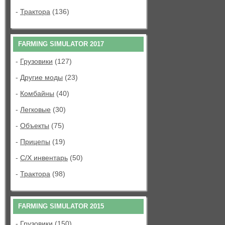
-
Трактора
(136)
FARMING SIMULATOR 2017
-
Грузовики
(127)
-
Другие моды
(23)
-
Комбайны
(40)
-
Легковые
(30)
-
Объекты
(75)
-
Прицепы
(19)
-
С/Х инвентарь
(50)
-
Трактора
(98)
FARMING SIMULATOR 2015
-
Грузовики
(150)