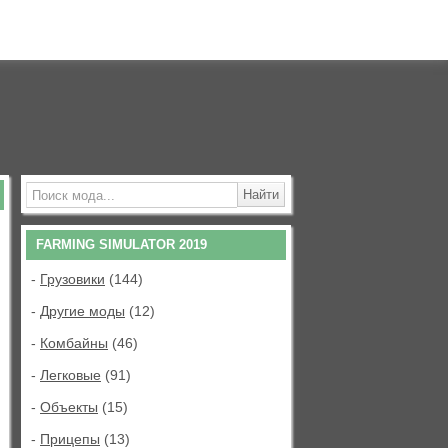
FARMING SIMULATOR 2019
-
Грузовики
(144)
-
Другие моды
(12)
-
Комбайны
(46)
-
Легковые
(91)
-
Объекты
(15)
-
Прицепы
(13)