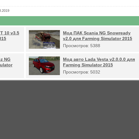
.2019
Т 10 v3.5
Мод ПАК Scania NG Snowready
015
v2.0 для Farming Simulator 2015
Просмотров: 5388
nz NG
Мод авто Lada Vesta v2.0.0.0 для
ulator
Farming Simulator 2015
Просмотров: 5032