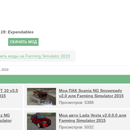
 19: Expendables
СКАЧАТЬ МОД
вить моды на Farming Simulator 2019
.2019
Т 10 v3.5
Мод ПАК Scania NG Snowready
015
v2.0 для Farming Simulator 2015
Просмотров: 5388
nz NG
Мод авто Lada Vesta v2.0.0.0 для
ulator
Farming Simulator 2015
Просмотров: 5032