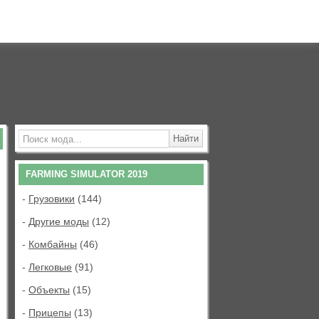
FARMING SIMULATOR 2019
-
Грузовики
(144)
-
Другие моды
(12)
-
Комбайны
(46)
-
Легковые
(91)
-
Объекты
(15)
-
Прицепы
(13)