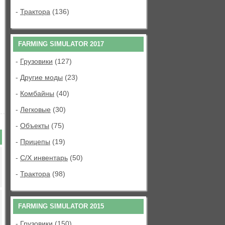
-
Трактора
(136)
FARMING SIMULATOR 2017
-
Грузовики
(127)
-
Другие моды
(23)
-
Комбайны
(40)
-
Легковые
(30)
-
Объекты
(75)
-
Прицепы
(19)
-
С/Х инвентарь
(50)
-
Трактора
(98)
FARMING SIMULATOR 2015
-
Грузовики
(150)