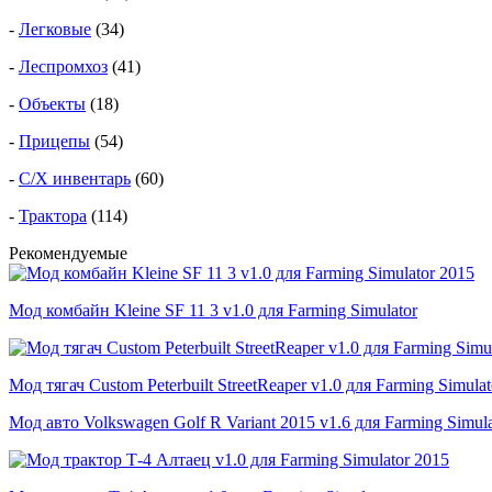
-
Легковые
(34)
-
Леспромхоз
(41)
-
Объекты
(18)
-
Прицепы
(54)
-
С/Х инвентарь
(60)
-
Трактора
(114)
Рекомендуемые
Мод комбайн Kleine SF 11 3 v1.0 для Farming Simulator
Мод тягач Custom Peterbuilt StreetReaper v1.0 для Farming Simulat
Мод авто Volkswagen Golf R Variant 2015 v1.6 для Farming Simula