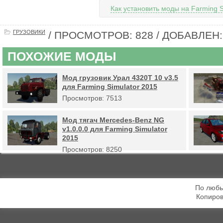
Как установить моды на Farming S
ГРУЗОВИКИ
/ ПРОСМОТРОВ: 828 / ДОБАВЛЕН: 
ПОХОЖИЕ МОДЫ
Мод грузовик Урал 4320Т 10 v3.5
для Farming Simulator 2015
Просмотров: 7513
Мод тягач Mercedes-Benz NG
v1.0.0.0 для Farming Simulator
2015
Просмотров: 8250
По любы
Копиров